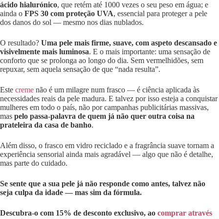
ácido hialurónico
, que retém até 1000 vezes o seu peso em água; e
ainda o
FPS 30 com proteção UVA
, essencial para proteger a pele
dos danos do sol — mesmo nos dias nublados.
O resultado?
Uma pele mais firme, suave, com aspeto descansado e
visivelmente mais luminosa
. E o mais importante: uma sensação de
conforto que se prolonga ao longo do dia. Sem vermelhidões, sem
repuxar, sem aquela sensação de que “nada resulta”.
Este
creme
não é um milagre num frasco — é ciência aplicada às
necessidades reais da pele madura. E talvez por isso esteja a conquistar
mulheres em todo o país, não por campanhas publicitárias massivas,
mas
pelo passa-palavra de quem já não quer outra coisa na
prateleira da casa de banho
.
Além disso, o frasco em vidro reciclado e a fragrância suave tornam a
experiência sensorial ainda mais agradável — algo que não é detalhe,
mas parte do cuidado.
Se sente que a sua pele já não responde como antes, talvez não
seja culpa da idade — mas sim da fórmula.
Descubra-o com 15% de desconto exclusivo, ao
comprar através