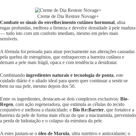
Creme de Dia Restore Novage+
Combate os sinais do envelhecimento cutâneo hormonal
, alisa
rugas profundas, melhora a firmeza e devolve densidade à pele madura
— tudo isto com um conforto imediato, mesmo em peles mais
sensíveis.
A fórmula foi pensada para atuar precisamente nas alterações causadas
pela quebra de estrogénios, que enfraquecem a barreira cutânea e
deixam a pele mais frágil, opaca e com tendência a desidratar.
Combinando
ingredientes naturais e tecnologia de ponta
, este
cuidado diário é o aliado ideal para quem quer continuar a sentir-se
bem na sua pele, mesmo depois dos 50.
Entre os ingredientes, destacam-se dois complexos exclusivos:
Bio-
Regen
, com ação regeneradora, que estimula as células do tecido
conjuntivo e melhora a elasticidade; e
Bio Re:Barrier
, que fortalece a
barreira da pele de forma mais eficaz do que a niacinamida, prevenindo
a perda de hidratação e o colapso da estrutura da pele.
A estes juntam-se o
óleo de Marula
, ultra nutritivo e antioxidante; o