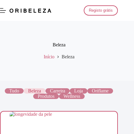
Saltar
para
Registo grátis
o
conteúdo
Beleza
Início
Beleza
Tudo
Beleza
Carreira
Loja
Oriflame
Produtos
Wellness