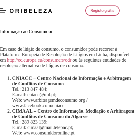
Saltar
para
Registo grátis
o
conteúdo
Informação ao Consumidor
Em caso de litígio de consumo, o consumidor pode recorrer à
Plataforma Europeia de Resolução de Litígios em Linha, disponível
em
http://ec.europa.eu/consumers/odr
ou às seguintes entidades de
resolução alternativa de litígios de consumo:
CNIACC – Centro Nacional de Informação e Arbitragem
de Conflitos de Consumo
Tel.: 213 847 484;
E-mail: cniacc@unl.pt;
Web: www.arbitragemdeconsumo.org /
www.facebook.com/cniacc
CIMAAL – Centro de Informação, Mediação e Arbitragem
de Conflitos de Consumo do Algarve
Tel.: 289 823 135;
E-mail: cimaal@mail.telepac.pt;
Web: www.consumidoronline.pt