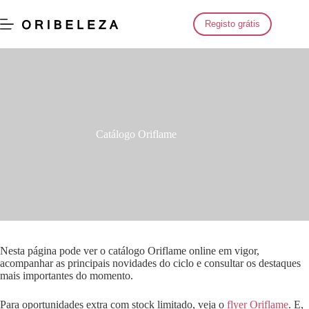
Saltar
para
Registo grátis
o
conteúdo
Catálogo Oriflame
Nesta página pode ver o catálogo Oriflame online em vigor,
acompanhar as principais novidades do ciclo e consultar os destaques
mais importantes do momento.
Para oportunidades extra com stock limitado, veja o
flyer Oriflame
. E,