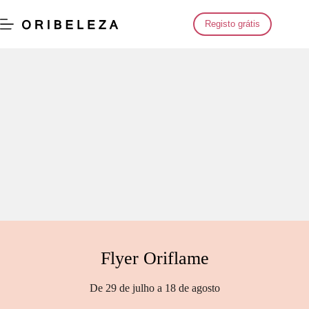
Saltar
para
Registo grátis
o
conteúdo
Flyer Oriflame
De 29 de julho a 18 de agosto