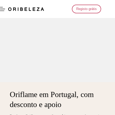
Saltar
para
Registo grátis
o
conteúdo
Oriflame em Portugal, com
desconto e apoio