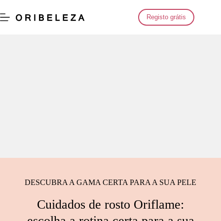
Saltar
para
Registo grátis
o
conteúdo
DESCUBRA A GAMA CERTA PARA A SUA PELE
Cuidados de rosto Oriflame:
escolha a rotina certa para a sua