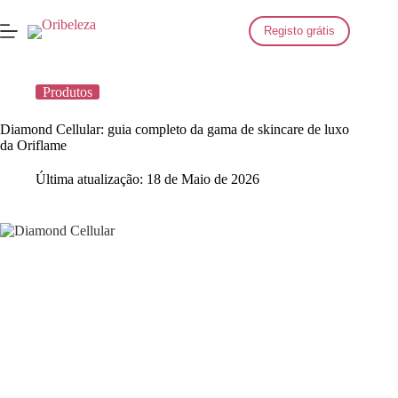
Saltar
para
Registo grátis
o
conteúdo
Produtos
Diamond Cellular: guia completo da gama de skincare de luxo
da Oriflame
Última atualização:
18 de Maio de 2026