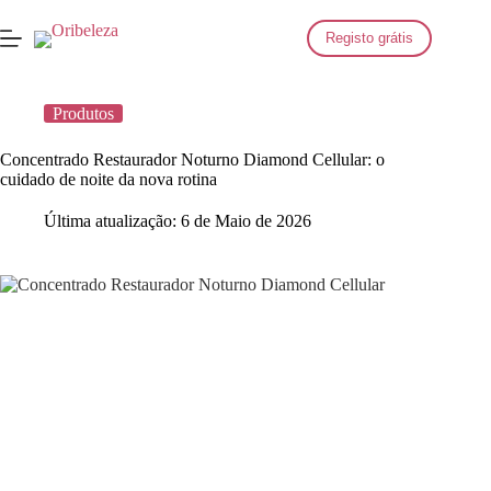
Saltar
para
Registo grátis
o
conteúdo
Produtos
Concentrado Restaurador Noturno Diamond Cellular: o
cuidado de noite da nova rotina
Última atualização:
6 de Maio de 2026