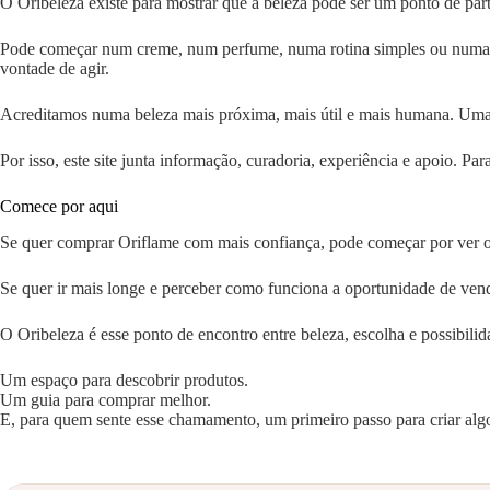
O Oribeleza existe para mostrar que a beleza pode ser um ponto de part
Pode começar num creme, num perfume, numa rotina simples ou numa p
vontade de agir.
Acreditamos numa beleza mais próxima, mais útil e mais humana. Uma b
Por isso, este site junta informação, curadoria, experiência e apoio.
Comece por aqui
Se quer comprar Oriflame com mais confiança, pode começar por ver o 
Se quer ir mais longe e perceber como funciona a oportunidade de ve
O Oribeleza é esse ponto de encontro entre beleza, escolha e possibilid
Um espaço para descobrir produtos.
Um guia para comprar melhor.
E, para quem sente esse chamamento, um primeiro passo para criar alg