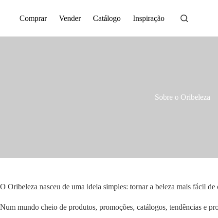
Saltar
para
Comprar
Vender
Catálogo
Inspiração
o
conteúdo
Sobre o Oribeleza
O Oribeleza nasceu de uma ideia simples: tornar a beleza mais fácil de 
Num mundo cheio de produtos, promoções, catálogos, tendências e pro