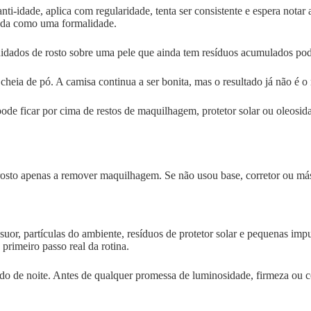
-idade, aplica com regularidade, tenta ser consistente e espera notar 
atada como uma formalidade.
idados de rosto sobre uma pele que ainda tem resíduos acumulados pod
heia de pó. A camisa continua a ser bonita, mas o resultado já não é 
pode ficar por cima de restos de maquilhagem, protetor solar ou oleosid
rosto apenas a remover maquilhagem. Se não usou base, corretor ou másc
or, partículas do ambiente, resíduos de protetor solar e pequenas imp
primeiro passo real da rotina.
ado de noite. Antes de qualquer promessa de luminosidade, firmeza ou c