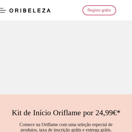
Saltar
para
Registo grátis
o
conteúdo
Kit de Início Oriflame por 24,99€*
Comece na Oriflame com uma seleção especial de
produtos, taxa de inscrição grátis e entrega grátis.