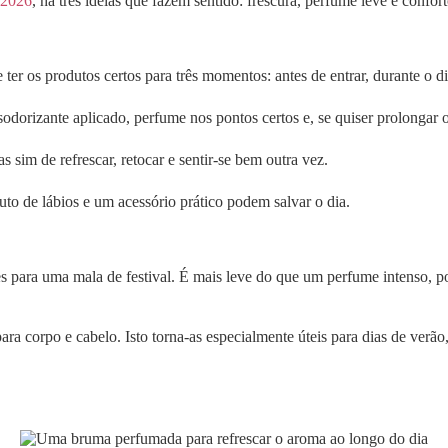
 2026
, há três ideias que fazem sentido: frescura, perfume leve e confort
ter os produtos certos para três momentos: antes de entrar, durante o di
desodorizante aplicado, perfume nos pontos certos e, se quiser prolonga
as sim de refrescar, retocar e sentir-se bem outra vez.
o de lábios e um acessório prático podem salvar o dia.
 para uma mala de festival. É mais leve do que um perfume intenso, po
ra corpo e cabelo. Isto torna-as especialmente úteis para dias de ver