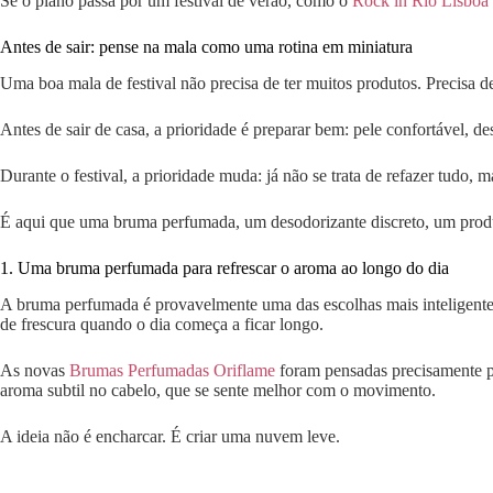
Se o plano passa por um festival de verão, como o
Rock in Rio Lisboa
Antes de sair: pense na mala como uma rotina em miniatura
Uma boa mala de festival não precisa de ter muitos produtos. Precisa de 
Antes de sair de casa, a prioridade é preparar bem: pele confortável, 
Durante o festival, a prioridade muda: já não se trata de refazer tudo, m
É aqui que uma bruma perfumada, um desodorizante discreto, um produt
1. Uma bruma perfumada para refrescar o aroma ao longo do dia
A bruma perfumada é provavelmente uma das escolhas mais inteligentes
de frescura quando o dia começa a ficar longo.
As novas
Brumas Perfumadas Oriflame
foram pensadas precisamente pa
aroma subtil no cabelo, que se sente melhor com o movimento.
A ideia não é encharcar. É criar uma nuvem leve.