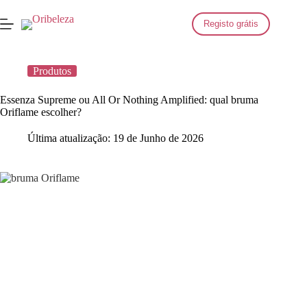
Saltar
para
Registo grátis
o
conteúdo
Produtos
Essenza Supreme ou All Or Nothing Amplified: qual bruma
Oriflame escolher?
Última atualização:
19 de Junho de 2026