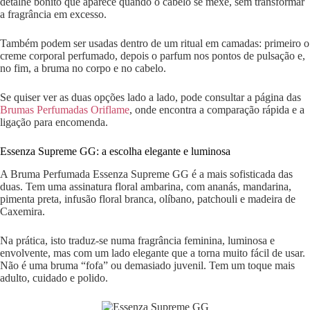
detalhe bonito que aparece quando o cabelo se mexe, sem transformar
a fragrância em excesso.
Também podem ser usadas dentro de um ritual em camadas: primeiro o
creme corporal perfumado, depois o parfum nos pontos de pulsação e,
no fim, a bruma no corpo e no cabelo.
Se quiser ver as duas opções lado a lado, pode consultar a página das
Brumas Perfumadas Oriflame
, onde encontra a comparação rápida e a
ligação para encomenda.
Essenza Supreme GG: a escolha elegante e luminosa
A Bruma Perfumada Essenza Supreme GG é a mais sofisticada das
duas. Tem uma assinatura floral ambarina, com ananás, mandarina,
pimenta preta, infusão floral branca, olíbano, patchouli e madeira de
Caxemira.
Na prática, isto traduz-se numa fragrância feminina, luminosa e
envolvente, mas com um lado elegante que a torna muito fácil de usar.
Não é uma bruma “fofa” ou demasiado juvenil. Tem um toque mais
adulto, cuidado e polido.