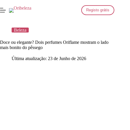
Saltar
para
Registo grátis
o
conteúdo
Beleza
Doce ou elegante? Dois perfumes Oriflame mostram o lado
mais bonito do pêssego
Última atualização:
23 de Junho de 2026