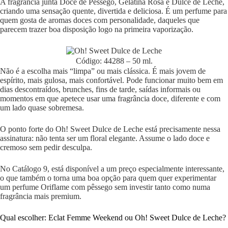
A fragrância junta Doce de Pêssego, Gelatina Rosa e Dulce de Leche,
criando uma sensação quente, divertida e deliciosa. É um perfume para
quem gosta de aromas doces com personalidade, daqueles que
parecem trazer boa disposição logo na primeira vaporização.
Código: 44288 – 50 ml.
Não é a escolha mais “limpa” ou mais clássica. É mais jovem de
espírito, mais gulosa, mais confortável. Pode funcionar muito bem em
dias descontraídos, brunches, fins de tarde, saídas informais ou
momentos em que apetece usar uma fragrância doce, diferente e com
um lado quase sobremesa.
O ponto forte do Oh! Sweet Dulce de Leche está precisamente nessa
assinatura: não tenta ser um floral elegante. Assume o lado doce e
cremoso sem pedir desculpa.
No Catálogo 9, está disponível a um preço especialmente interessante,
o que também o torna uma boa opção para quem quer experimentar
um perfume Oriflame com pêssego sem investir tanto como numa
fragrância mais premium.
Qual escolher: Eclat Femme Weekend ou Oh! Sweet Dulce de Leche?