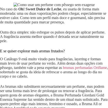
No caso do
Oh! Sweet Dulce de Leche
, eu usaria de forma mais
moderada: uma ou duas vaporizações podem chegar, especialmente se
estiver calor. Como tem um perfil mais doce e gourmand, não precisa
de muita quantidade para marcar presença.
Outra dica simples: não esfregue os pulsos depois de aplicar perfume.
A fragrância assenta melhor quando é deixada secar naturalmente na
pele.
E se quiser explorar mais aromas frutados?
O Catálogo 9 está muito virado para fragrâncias, layering e formas
mais leves de usar perfume no verão. Além destas duas opções com
pêssego, também vale a pena espreitar as
brumas perfumadas Oriflame
,
sobretudo se gosta da ideia de refrescar o aroma ao longo do dia no
corpo e no cabelo.
As brumas não substituem necessariamente um perfume, mas podem
ser uma forma mais leve de prolongar ou renovar a fragrância. Para
quem gosta de aromas elegantes, a Bruma Perfumada Giordani Gold
Essenza Supreme faz sentido dentro de um ritual mais sofisticado. Para
quem prefere algo mais intenso, feminino e ousado, a Bruma All or