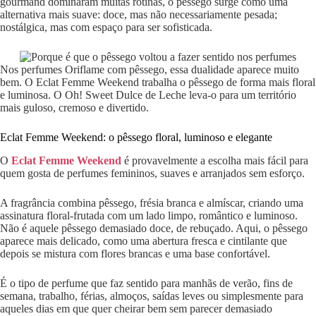
gourmand dominaram muitas rotinas, o pêssego surge como uma
alternativa mais suave: doce, mas não necessariamente pesada;
nostálgica, mas com espaço para ser sofisticada.
Nos perfumes Oriflame com pêssego, essa dualidade aparece muito
bem. O Eclat Femme Weekend trabalha o pêssego de forma mais floral
e luminosa. O Oh! Sweet Dulce de Leche leva-o para um território
mais guloso, cremoso e divertido.
Eclat Femme Weekend: o pêssego floral, luminoso e elegante
O
Eclat Femme Weekend
é provavelmente a escolha mais fácil para
quem gosta de perfumes femininos, suaves e arranjados sem esforço.
A fragrância combina pêssego, frésia branca e almíscar, criando uma
assinatura floral-frutada com um lado limpo, romântico e luminoso.
Não é aquele pêssego demasiado doce, de rebuçado. Aqui, o pêssego
aparece mais delicado, como uma abertura fresca e cintilante que
depois se mistura com flores brancas e uma base confortável.
É o tipo de perfume que faz sentido para manhãs de verão, fins de
semana, trabalho, férias, almoços, saídas leves ou simplesmente para
aqueles dias em que quer cheirar bem sem parecer demasiado