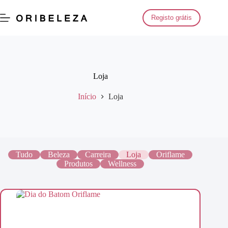
Saltar
para
Registo grátis
o
conteúdo
Loja
Início
Loja
Tudo
Beleza
Carreira
Loja
Oriflame
Produtos
Wellness