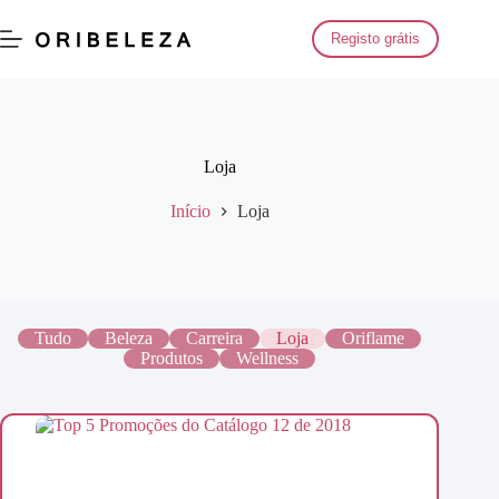
Saltar
para
Registo grátis
o
conteúdo
Loja
Início
Loja
Tudo
Beleza
Carreira
Loja
Oriflame
Produtos
Wellness