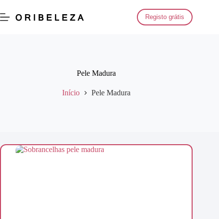
Saltar
para
Registo grátis
o
conteúdo
Pele Madura
Início
Pele Madura