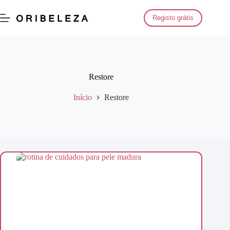
Saltar
para
Registo grátis
o
conteúdo
Restore
Início
Restore