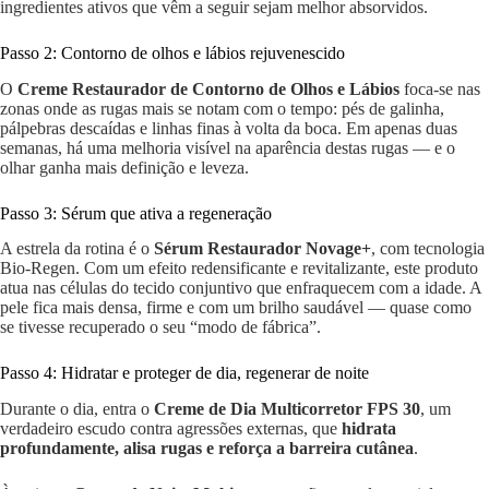
ingredientes ativos que vêm a seguir sejam melhor absorvidos.
Passo 2: Contorno de olhos e lábios rejuvenescido
O
Creme Restaurador de Contorno de Olhos e Lábios
foca-se nas
zonas onde as rugas mais se notam com o tempo: pés de galinha,
pálpebras descaídas e linhas finas à volta da boca. Em apenas duas
semanas, há uma melhoria visível na aparência destas rugas — e o
olhar ganha mais definição e leveza.
Passo 3: Sérum que ativa a regeneração
A estrela da rotina é o
Sérum Restaurador Novage+
, com tecnologia
Bio-Regen. Com um efeito redensificante e revitalizante, este produto
atua nas células do tecido conjuntivo que enfraquecem com a idade. A
pele fica mais densa, firme e com um brilho saudável — quase como
se tivesse recuperado o seu “modo de fábrica”.
Passo 4: Hidratar e proteger de dia, regenerar de noite
Durante o dia, entra o
Creme de Dia Multicorretor FPS 30
, um
verdadeiro escudo contra agressões externas, que
hidrata
profundamente, alisa rugas e reforça a barreira cutânea
.