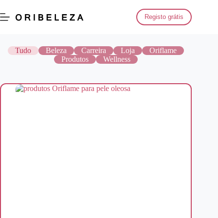
Saltar
para
Registo grátis
o
conteúdo
Tudo
Beleza
Carreira
Loja
Oriflame
Produtos
Wellness