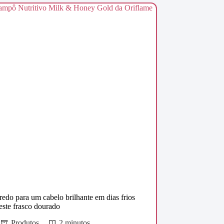
redo para um cabelo brilhante em dias frios
neste frasco dourado
Produtos
2 minutos