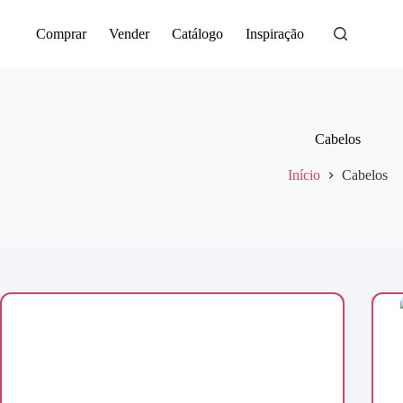
Saltar
para
Comprar
Vender
Catálogo
Inspiração
o
conteúdo
Cabelos
Início
Cabelos