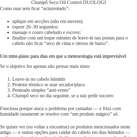
Champô Seco Oil Control DUOLOGI
Como usar sem ficar “acinzentado”:
aplique em secções (não em nuvem);
espere 20–30 segundos;
massaje o couro cabeludo e escove;
finalize com um toque mínimo de leave-in nas pontas para o
cabelo não ficar “seco de cima e oleoso de baixo”.
Um mini-plano para dias em que a meteorologia está imprevisível
Se o objetivo for apenas não pensar mais nisto:
Leave-in no cabelo húmido
Protetor térmico se usar secador/placa
Penteado simples “anti-vento”
Champô seco no dia seguinte, se a raiz pedir socorro
Funciona porque ataca o problema por camadas — e frizz com
humidade raramente se resolve com “um produto mágico” só.
Se quiser ver (ou voltar a encontrar) os produtos mencionados neste
artigo — e outras opções para cuidar do cabelo em dias húmidos —