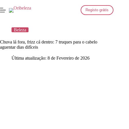
Saltar
para
Registo grátis
o
conteúdo
Beleza
Chuva lá fora, frizz cá dentro: 7 truques para o cabelo
aguentar dias difíceis
Última atualização:
8 de Fevereiro de 2026