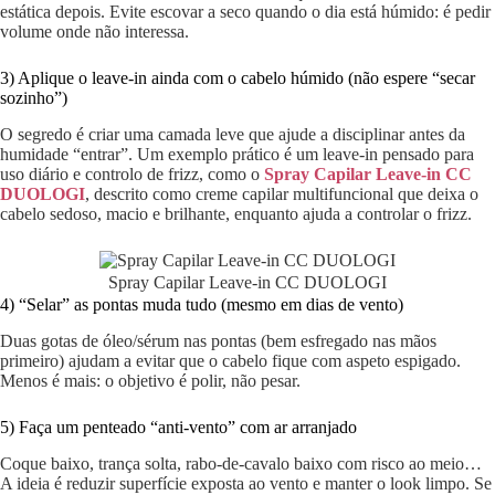
estática depois. Evite escovar a seco quando o dia está húmido: é pedir
volume onde não interessa.
3) Aplique o leave-in ainda com o cabelo húmido (não espere “secar
sozinho”)
O segredo é criar uma camada leve que ajude a disciplinar antes da
humidade “entrar”. Um exemplo prático é um leave-in pensado para
uso diário e controlo de frizz, como o
Spray Capilar Leave-in CC
DUOLOGI
, descrito como creme capilar multifuncional que deixa o
cabelo sedoso, macio e brilhante, enquanto ajuda a controlar o frizz.
Spray Capilar Leave-in CC DUOLOGI
4) “Selar” as pontas muda tudo (mesmo em dias de vento)
Duas gotas de óleo/sérum nas pontas (bem esfregado nas mãos
primeiro) ajudam a evitar que o cabelo fique com aspeto espigado.
Menos é mais: o objetivo é polir, não pesar.
5) Faça um penteado “anti-vento” com ar arranjado
Coque baixo, trança solta, rabo-de-cavalo baixo com risco ao meio…
A ideia é reduzir superfície exposta ao vento e manter o look limpo. Se