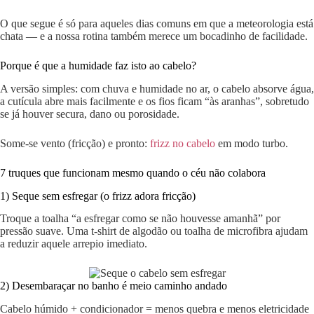
O que segue é só para aqueles dias comuns em que a meteorologia está
chata — e a nossa rotina também merece um bocadinho de facilidade.
Porque é que a humidade faz isto ao cabelo?
A versão simples: com chuva e humidade no ar, o cabelo absorve água,
a cutícula abre mais facilmente e os fios ficam “às aranhas”, sobretudo
se já houver secura, dano ou porosidade.
Some-se vento (fricção) e pronto:
frizz no cabelo
em modo turbo.
7 truques que funcionam mesmo quando o céu não colabora
1) Seque sem esfregar (o frizz adora fricção)
Troque a toalha “a esfregar como se não houvesse amanhã” por
pressão suave. Uma t-shirt de algodão ou toalha de microfibra ajudam
a reduzir aquele arrepio imediato.
2) Desembaraçar no banho é meio caminho andado
Cabelo húmido + condicionador = menos quebra e menos eletricidade