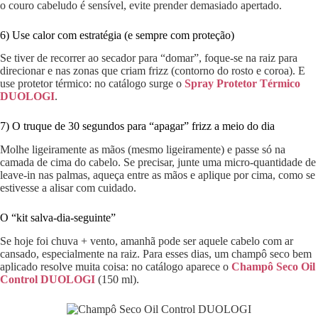
o couro cabeludo é sensível, evite prender demasiado apertado.
6) Use calor com estratégia (e sempre com proteção)
Se tiver de recorrer ao secador para “domar”, foque-se na raiz para
direcionar e nas zonas que criam frizz (contorno do rosto e coroa). E
use protetor térmico: no catálogo surge o
Spray Protetor Térmico
DUOLOGI
.
7) O truque de 30 segundos para “apagar” frizz a meio do dia
Molhe ligeiramente as mãos (mesmo ligeiramente) e passe só na
camada de cima do cabelo. Se precisar, junte uma micro-quantidade de
leave-in nas palmas, aqueça entre as mãos e aplique por cima, como se
estivesse a alisar com cuidado.
O “kit salva-dia-seguinte”
Se hoje foi chuva + vento, amanhã pode ser aquele cabelo com ar
cansado, especialmente na raiz. Para esses dias, um champô seco bem
aplicado resolve muita coisa: no catálogo aparece o
Champô Seco Oil
Control DUOLOGI
(150 ml).