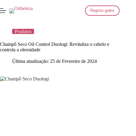
Saltar
para
Registo grátis
o
conteúdo
Produtos
Champô Seco Oil Control Duologi: Revitaliza o cabelo e
controla a oleosidade
Última atualização:
25 de Fevereiro de 2024