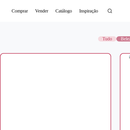
Saltar
para
Comprar
Vender
Catálogo
Inspiração
o
conteúdo
Tudo
Bele