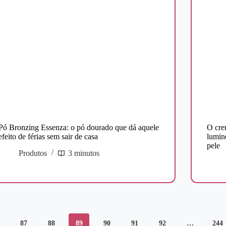
Pó Bronzing Essenza: o pó dourado que dá aquele
O cre
efeito de férias sem sair de casa
lumin
pele
Produtos
3 minutos
87
88
89
90
91
92
…
244