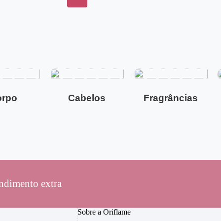
orpo
Cabelos
Fragrâncias
ndimento extra
Sobre a Oriflame