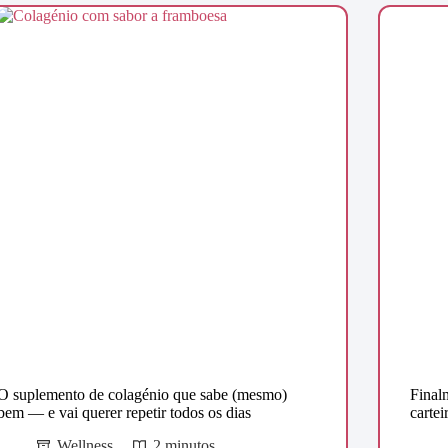
O suplemento de colagénio que sabe (mesmo)
Final
bem — e vai querer repetir todos os dias
cartei
Wellness
2 minutos