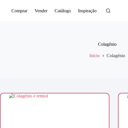
Saltar
para
Comprar
Vender
Catálogo
Inspiração
o
conteúdo
Colagénio
Início
Colagénio