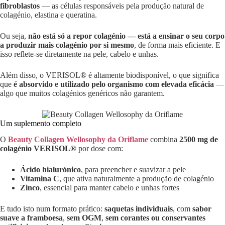
fibroblastos
— as células responsáveis pela produção natural de
colagénio, elastina e queratina.
Ou seja,
não está só a repor colagénio — está a ensinar o seu corpo
a produzir mais colagénio por si mesmo
, de forma mais eficiente. E
isso reflete-se diretamente na pele, cabelo e unhas.
Além disso, o VERISOL® é altamente biodisponível, o que significa
que
é absorvido e utilizado pelo organismo com elevada eficácia
—
algo que muitos colagénios genéricos não garantem.
Um suplemento completo
O
Beauty Collagen Wellosophy da Oriflame
combina
2500 mg de
colagénio VERISOL®
por dose com:
Ácido hialurónico
, para preencher e suavizar a pele
Vitamina C
, que ativa naturalmente a produção de colagénio
Zinco
, essencial para manter cabelo e unhas fortes
E tudo isto num formato prático:
saquetas individuais
, com
sabor
suave a framboesa
,
sem OGM
,
sem corantes ou conservantes