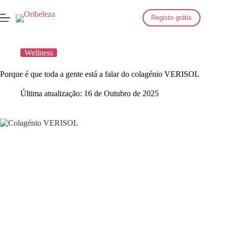
Saltar
para
Registo grátis
o
conteúdo
Wellness
Porque é que toda a gente está a falar do colagénio VERISOL
Última atualização:
16 de Outubro de 2025