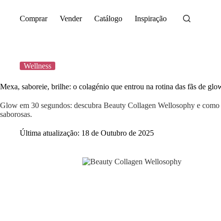
Saltar
para
Comprar
Vender
Catálogo
Inspiração
o
conteúdo
Wellness
Mexa, saboreie, brilhe: o colagénio que entrou na rotina das fãs de glo
Glow em 30 segundos: descubra Beauty Collagen Wellosophy e como o i
saborosas.
Última atualização:
18 de Outubro de 2025