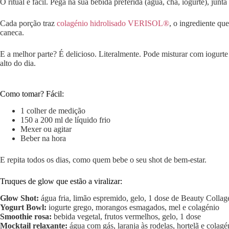
O ritual é fácil. Pega na sua bebida preferida (água, chá, iogurte), ju
Cada porção traz
colagénio hidrolisado VERISOL®
, o ingrediente qu
caneca.
E a melhor parte? É delicioso. Literalmente. Pode misturar com iogur
alto do dia.
Como tomar? Fácil:
1 colher de medição
150 a 200 ml de líquido frio
Mexer ou agitar
Beber na hora
E repita todos os dias, como quem bebe o seu shot de bem-estar.
Truques de glow que estão a viralizar:
Glow Shot:
água fria, limão espremido, gelo, 1 dose de Beauty Collag
Yogurt Bowl:
iogurte grego, morangos esmagados, mel e colagénio
Smoothie rosa:
bebida vegetal, frutos vermelhos, gelo, 1 dose
Mocktail relaxante:
água com gás, laranja às rodelas, hortelã e colagé