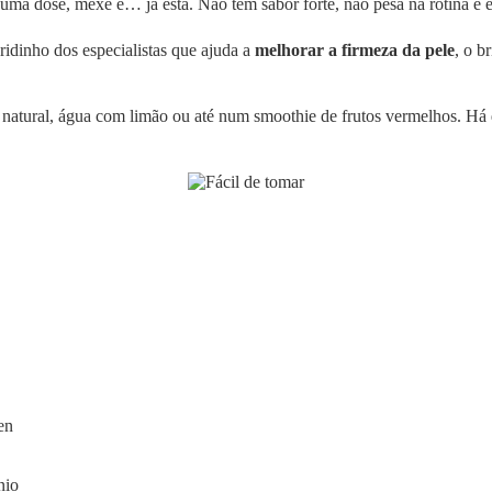
nta uma dose, mexe e… já está. Não tem sabor forte, não pesa na rotina 
eridinho dos especialistas que ajuda a
melhorar a firmeza da pele
, o b
te natural, água com limão ou até num smoothie de frutos vermelhos. H
en
nio