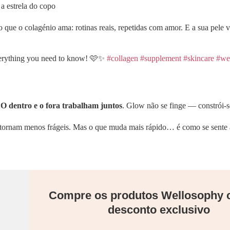
a estrela do copo
so que o colagénio ama: rotinas reais, repetidas com amor. E a sua pele 
verything you need to know! 🩷✨
#collagen
#supplement
#skincare
#we
.
O dentro e o fora trabalham juntos
. Glow não se finge — constrói-
se tornam menos frágeis. Mas o que muda mais rápido… é como se sente 
Compre os produtos Wellosophy
desconto exclusivo