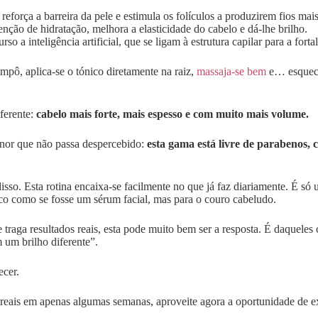
 reforça a barreira da pele e estimula os folículos a produzirem fios mais
enção de hidratação, melhora a elasticidade do cabelo e dá-lhe brilho.
so a inteligência artificial, que se ligam à estrutura capilar para a fortal
mpô, aplica-se o tónico diretamente na raiz,
massaja-se bem
e… esquece-
ferente:
cabelo mais forte, mais espesso e com muito mais volume.
nor que não passa despercebido:
esta gama está livre de parabenos, 
isso. Esta rotina encaixa-se facilmente no que já faz diariamente. É só
ico como se fosse um sérum facial, mas para o couro cabeludo.
 traga resultados reais, esta pode muito bem ser a resposta. É daque
 um brilho diferente”.
ecer.
dos reais em apenas algumas semanas, aproveite agora a oportunidade de 