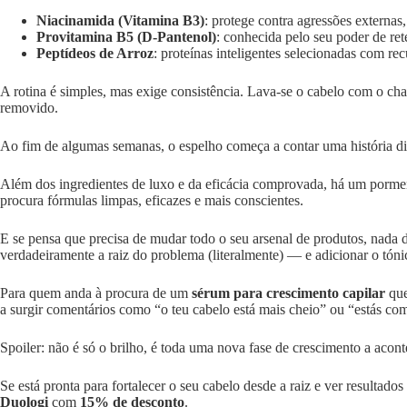
Niacinamida (Vitamina B3)
: protege contra agressões externas,
Provitamina B5 (D-Pantenol)
: conhecida pelo seu poder de ret
Peptídeos de Arroz
: proteínas inteligentes selecionadas com recur
A rotina é simples, mas exige consistência. Lava-se o cabelo com o cha
removido.
Ao fim de algumas semanas, o espelho começa a contar uma história di
Além dos ingredientes de luxo e da eficácia comprovada, há um porme
procura fórmulas limpas, eficazes e mais conscientes.
E se pensa que precisa de mudar todo o seu arsenal de produtos, nada d
verdadeiramente a raiz do problema (literalmente) — e adicionar o tón
Para quem anda à procura de um
sérum para crescimento capilar
que
a surgir comentários como “o teu cabelo está mais cheio” ou “estás com
Spoiler: não é só o brilho, é toda uma nova fase de crescimento a acont
Se está pronta para fortalecer o seu cabelo desde a raiz e ver resulta
Duologi
com
15% de desconto
.