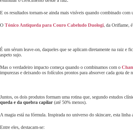
estimular o crescimento desde a raiz.
E os resultados tornam-se ainda mais visíveis quando combinado com u
O
Tónico Antiqueda para Couro Cabeludo Duologi
, da Oriflame, 
É um sérum leave-on, daqueles que se aplicam diretamente na raiz e fi
aspeto sujo.
Mas o verdadeiro impacto começa quando o combinamos com o
Cham
impurezas e deixando os folículos prontos para absorver cada gota de n
Juntos, os dois produtos formam uma rotina que, segundo estudos clíni
queda e da quebra capilar
(até 50% menos).
A magia está na fórmula. Inspirada no universo do skincare, esta linha
Entre eles, destacam-se: