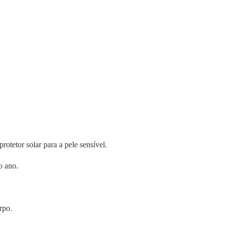
otetor solar para a pele sensível.
o ano.
rpo.