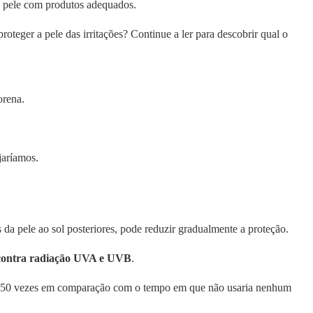
a pele com produtos adequados.
teger a pele das irritações? Continue a ler para descobrir qual o
orena.
jaríamos.
a pele ao sol posteriores, pode reduzir gradualmente a proteção.
 contra radiação UVA e UVB
.
 em 50 vezes em comparação com o tempo em que não usaria nenhum