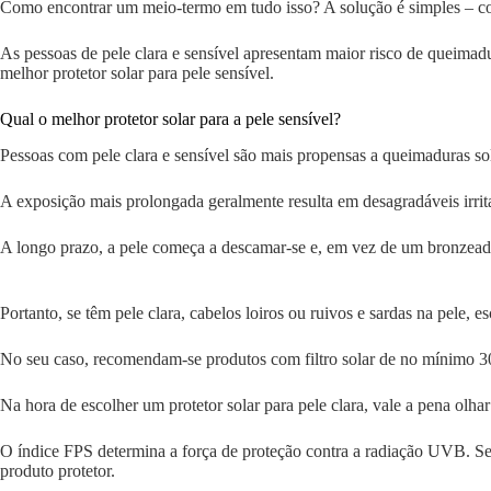
Como encontrar um meio-termo em tudo isso? A solução é simples – c
As pessoas de pele clara e sensível apresentam maior risco de queimadu
melhor protetor solar para pele sensível.
Qual o melhor protetor solar para a pele sensível?
Pessoas com pele clara e sensível são mais propensas a queimaduras so
A exposição mais prolongada geralmente resulta em desagradáveis irrit
A longo prazo, a pele começa a descamar-se e, em vez de um bronzea
Portanto, se têm pele clara, cabelos loiros ou ruivos e sardas na pele, 
No seu caso, recomendam-se produtos com filtro solar de no mínimo 30
Na hora de escolher um protetor solar para pele clara, vale a pena olh
O índice FPS determina a força de proteção contra a radiação UVB. S
produto protetor.