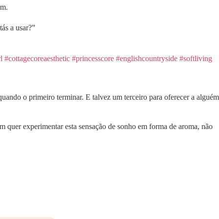
um.
tás a usar?”
l
#cottagecoreaesthetic
#princesscore
#englishcountryside
#softliving
quando o primeiro terminar. E talvez um terceiro para oferecer a alguém
bém quer experimentar esta sensação de sonho em forma de aroma, não