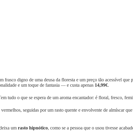
m um frasco digno de uma deusa da floresta e um preço tão acessível qu
onalidade e um toque de fantasia — e custa apenas
14,99€
.
em tudo o que se espera de um aroma encantador: é floral, fresco, femi
os vermelhos, seguidas por um rasto quente e envolvente de almíscar q
 deixa um
rasto hipnótico
, como se a pessoa que o usou tivesse acabado