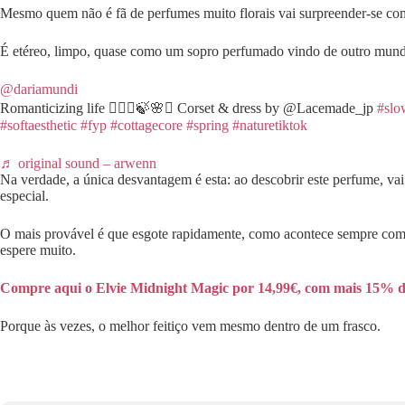
Mesmo quem não é fã de perfumes muito florais vai surpreender-se co
É etéreo, limpo, quase como um sopro perfumado vindo de outro mundo.
@dariamundi
Romanticizing life 🧚🏼‍♀️🍃🌸✨ Corset & dress by @Lacemade_jp
#slo
#softaesthetic
#fyp
#cottagecore
#spring
#naturetiktok
♬ original sound – arwenn
Na verdade, a única desvantagem é esta: ao descobrir este perfume, vai
especial.
O mais provável é que esgote rapidamente, como acontece sempre com 
espere muito.
Compre aqui o Elvie Midnight Magic por 14,99€, com mais 15% d
Porque às vezes, o melhor feitiço vem mesmo dentro de um frasco.