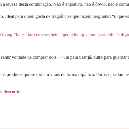
m a leveza desta combinação. Não é enjoativo, não é óbvio, não é com
 Ideal para quem gosta de fragrâncias que fazem perguntar: “o que es
wliving
#fairy
#fairycoreaesthetic
#gentleliving
#countrysidelife
#softgir
 sentir vontade de comprar dois — um para usar já, outro para guardar 
os produtos que se tornam virais de forma orgânica. Por isso, se tam
e desconto