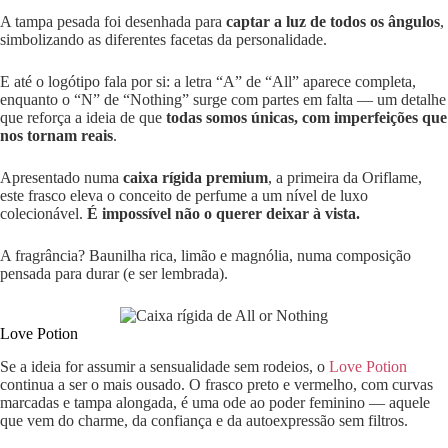
A tampa pesada foi desenhada para
captar a luz de todos os ângulos
,
simbolizando as diferentes facetas da personalidade.
E até o logótipo fala por si: a letra “A” de “All” aparece completa,
enquanto o “N” de “Nothing” surge com partes em falta — um detalhe
que reforça a ideia de que
todas somos únicas, com imperfeições que
nos tornam reais
.
Apresentado numa
caixa rígida premium
, a primeira da Oriflame,
este frasco eleva o conceito de perfume a um nível de luxo
colecionável.
É impossível não o querer deixar à vista.
A fragrância? Baunilha rica, limão e magnólia, numa composição
pensada para durar (e ser lembrada).
Love Potion
Se a ideia for assumir a sensualidade sem rodeios, o
Love Potion
continua a ser o mais ousado. O frasco preto e vermelho, com curvas
marcadas e tampa alongada, é uma ode ao poder feminino — aquele
que vem do charme, da confiança e da autoexpressão sem filtros.