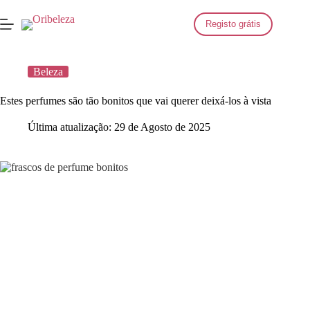
Saltar
para
Registo grátis
o
conteúdo
Beleza
Estes perfumes são tão bonitos que vai querer deixá-los à vista
Última atualização:
29 de Agosto de 2025