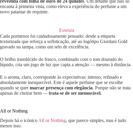
revestida com folha de ouro de 24 quilates
. Um detalhe que não só
encanta à primeira vista, como eleva a experiência do perfume a um
novo patamar de requinte.
Essenza
Cada pormenor foi cuidadosamente pensado: desde a etiqueta
texturizada que reforça a sofisticação, até ao logótipo Giordani Gold
gravado na tampa, como um selo de excelência.
O brilho translúcido do frasco, combinado com o tom dourado do
líquido, cria um jogo de luz que capta a atenção — mesmo à distância.
E o aroma, claro, corresponde às expectativas: intenso, refinado e
absolutamente inesquecível. Este é aquele perfume que se escolhe
quando se quer
marcar presença com elegância
. Porque não se trata
apenas de cheirar bem —
trata-se de ser memorável.
All or Nothing
Depois há o icónico
All or Nothing
, que parece simples, mas é tudo
menos isso.