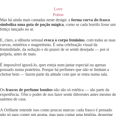
Love
Potion
Mas há ainda mais camadas neste design: a
forma curva do frasco
simboliza uma gota de poção mágica
, como se cada borrifo fosse um
feitiço lançado no ar.
E, claro, a silhueta sensual
evoca o corpo feminino
, com todas as suas
curvas, mistérios e magnetismo. É uma celebração visual da
feminilidade, da sedução e do prazer de se sentir desejada — por si
própria, antes de mais.
É impossível ignorá-lo, quer esteja num jantar especial ou apenas
pousado numa prateleira. Porque há perfumes que não se limitam a
cheirar bem — fazem parte da atitude com que se entra numa sala.
Os
frascos de perfume bonitos
não são só estética — são parte da
experiência. Têm o poder de nos fazer sentir diferentes antes mesmo de
sairmos de casa.
A Oriflame entende isso como poucas marcas: cada frasco é pensado
não só para conter um aroma, mas para contar uma história, despertar