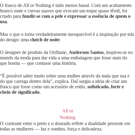
O frasco de All or Nothing é tudo menos banal. Com um acabamento
branco mate e curvas suaves que evocam um toque quase têxtil, foi
criado para
fundir-se com a pele e expressar a essência de quem o
usa
.
Mas o que o torna verdadeiramente inesquecível é a inspiração por trás
do design: uma
clutch de noite
.
O designer de produto da Oriflame,
Anderson Santos
, inspirou-se no
mundo da moda para dar vida a uma embalagem que fosse mais do
que bonita — que contasse uma história.
“É possível saber muito sobre uma mulher através da mala que usa e
do que carrega dentro dela”, explica. Daí surgiu a ideia de criar um
frasco que fosse como um acessório de estilo,
sofisticado, forte e
cheio de significado
.
All or
Nothing
O contraste entre o preto e o dourado reflete a dualidade presente em
todas as mulheres — luz e sombra, força e delicadeza.