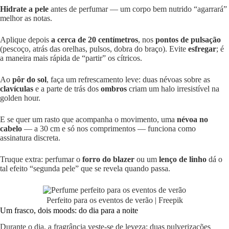
Hidrate a pele
antes de perfumar — um corpo bem nutrido “agarrará”
melhor as notas.
Aplique depois
a cerca de 20 centímetros
, nos
pontos de pulsação
(pescoço, atrás das orelhas, pulsos, dobra do braço). Evite
esfregar
; é
a maneira mais rápida de “partir” os cítricos.
Ao
pôr do sol
, faça um refrescamento leve: duas névoas sobre as
clavículas
e a parte de trás dos
ombros
criam um halo irresistível na
golden hour.
E se quer um rasto que acompanha o movimento, uma
névoa no
cabelo
— a 30 cm e só nos comprimentos — funciona como
assinatura discreta.
Truque extra: perfumar o
forro do blazer
ou um
lenço de linho
dá o
tal efeito “segunda pele” que se revela quando passa.
Perfeito para os eventos de verão | Freepik
Um frasco, dois moods: do dia para a noite
Durante o dia, a fragrância veste-se de leveza: duas pulverizações