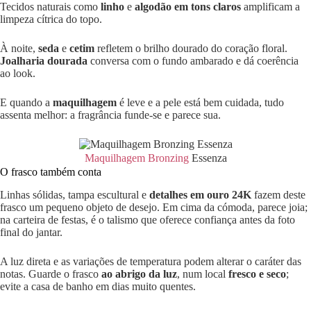
Tecidos naturais como
linho
e
algodão em tons claros
amplificam a
limpeza cítrica do topo.
À noite,
seda
e
cetim
refletem o brilho dourado do coração floral.
Joalharia dourada
conversa com o fundo ambarado e dá coerência
ao look.
E quando a
maquilhagem
é leve e a pele está bem cuidada, tudo
assenta melhor: a fragrância funde-se e parece sua.
Maquilhagem Bronzing
Essenza
O frasco também conta
Linhas sólidas, tampa escultural e
detalhes em ouro 24K
fazem deste
frasco um pequeno objeto de desejo. Em cima da cómoda, parece joia;
na carteira de festas, é o talismo que oferece confiança antes da foto
final do jantar.
A luz direta e as variações de temperatura podem alterar o caráter das
notas. Guarde o frasco
ao abrigo da luz
, num local
fresco e seco
;
evite a casa de banho em dias muito quentes.