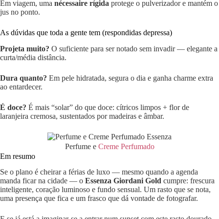
Em viagem, uma
nécessaire rígida
protege o pulverizador e mantém o
jus no ponto.
As dúvidas que toda a gente tem (respondidas depressa)
Projeta muito?
O suficiente para ser notado sem invadir — elegante a
curta/média distância.
Dura quanto?
Em pele hidratada, segura o dia e ganha charme extra
ao entardecer.
É doce?
É mais “solar” do que doce: cítricos limpos + flor de
laranjeira cremosa, sustentados por madeiras e âmbar.
Perfume e
Creme Perfumado
Em resumo
Se o plano é cheirar a férias de luxo — mesmo quando a agenda
manda ficar na cidade — o
Essenza Giordani Gold
cumpre: frescura
inteligente, coração luminoso e fundo sensual. Um rasto que se nota,
uma presença que fica e um frasco que dá vontade de fotografar.
E se já está a imaginar-se a entrar num sunset com este rasto dourado,