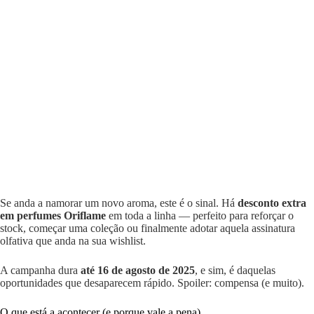
Se anda a namorar um novo aroma, este é o sinal. Há
desconto extra
em perfumes Oriflame
em toda a linha — perfeito para reforçar o
stock, começar uma coleção ou finalmente adotar aquela assinatura
olfativa que anda na sua wishlist.
A campanha dura
até 16 de agosto de 2025
, e sim, é daquelas
oportunidades que desaparecem rápido. Spoiler: compensa (e muito).
O que está a acontecer (e porque vale a pena)