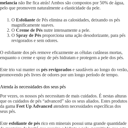
melancia
não lhe fica atrás! Ambos são compostos por 50% de água,
pelo que promovem naturalmente a elasticidade da pele.
O
Esfoliante
de Pés elimina as calosidades, deixando os pés
magnificamente suaves.
O
Creme de Pés
nutre intensamente a pele.
O
Spray de Pés
proporciona uma ação desodorizante, para pés
revigorados e sem odores.
O esfoliante dos pés remove eficazmente as células cutâneas mortas,
enquanto o creme e spray de pés hidratam e protegem a pele dos pés.
Este trio vai manter os
pés revigorados
e saudáveis ao longo do verão,
promovendo pés livres de odores por um longo período de tempo.
Atenda às necessidades dos seus pés
Por vezes, os nossos pés necessitam de mais cuidados. É nestas alturas
que os cuidados de pés “advanced” são os seus aliados. Estes produtos
da gama
Feet Up Advanced
atendem necessidades específicas dos
seus pés.
Este
esfoliante de pés
rico em minerais possui uma grande quantidade