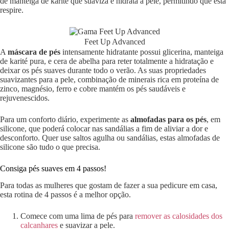
de manteiga de karité que suaviza e hidrata a pele, permitindo que esta
respire.
Feet Up Advanced
A
máscara de pés
intensamente hidratante possui glicerina, manteiga
de karité pura, e cera de abelha para reter totalmente a hidratação e
deixar os pés suaves durante todo o verão. As suas propriedades
suavizantes para a pele, combinação de minerais rica em proteína de
zinco, magnésio, ferro e cobre mantém os pés saudáveis e
rejuvenescidos.
Para um conforto diário, experimente as
almofadas para os pés
, em
silicone, que poderá colocar nas sandálias a fim de aliviar a dor e
desconforto. Quer use saltos agulha ou sandálias, estas almofadas de
silicone são tudo o que precisa.
Consiga pés suaves em 4 passos!
Para todas as mulheres que gostam de fazer a sua pedicure em casa,
esta rotina de 4 passos é a melhor opção.
Comece com uma lima de pés para
remover as calosidades dos
calcanhares
e suavizar a pele.