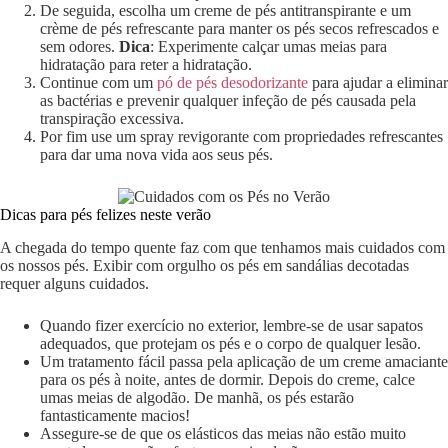
De seguida, escolha um creme de pés antitranspirante e um
crème de pés refrescante para manter os pés secos refrescados e
sem odores.
Dica
: Experimente calçar umas meias para
hidratação para reter a hidratação.
Continue com um
pó de pés desodorizante
para ajudar a eliminar
as bactérias e prevenir qualquer infeção de pés causada pela
transpiração excessiva.
Por fim use um spray revigorante com propriedades refrescantes
para dar uma nova vida aos seus pés.
Dicas para pés felizes neste verão
A chegada do tempo quente faz com que tenhamos mais cuidados com
os nossos pés. Exibir com orgulho os pés em sandálias decotadas
requer alguns cuidados.
Quando fizer exercício no exterior, lembre-se de usar sapatos
adequados, que protejam os pés e o corpo de qualquer lesão.
Um tratamento fácil passa pela aplicação de um creme amaciante
para os pés à noite, antes de dormir. Depois do creme, calce
umas meias de algodão. De manhã, os pés estarão
fantasticamente macios!
Assegure-se de que os elásticos das meias não estão muito