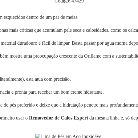
Código: 47429
m esquecidos dentro de um par de meias.
as mais críticas que acumulam pele seca e calosidades, como os calcanha
 material duradouro e fácil de limpar. Basta passar por água morna dep
mbém mostra uma preocupação crescente da Oriflame com a sustentabili
iteralmente), esta atua com precisão.
macia e pronta para receber um bom creme hidratante.
me de pés preferido e deixe que a hidratação penetre mais profundament
primeiro usar o
Removedor de Calos Expert
da mesma linha e, só depo