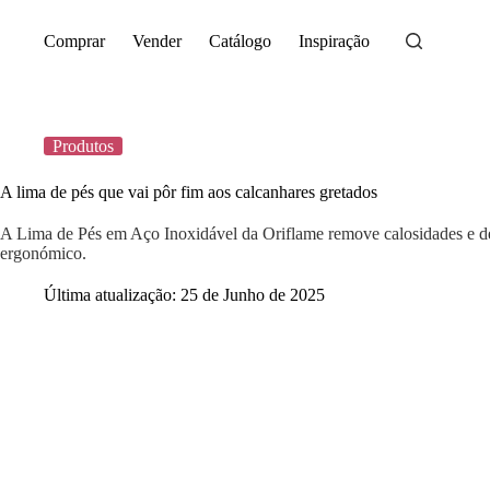
Saltar
para
Comprar
Vender
Catálogo
Inspiração
o
conteúdo
Produtos
A lima de pés que vai pôr fim aos calcanhares gretados
A Lima de Pés em Aço Inoxidável da Oriflame remove calosidades e d
ergonómico.
Última atualização:
25 de Junho de 2025