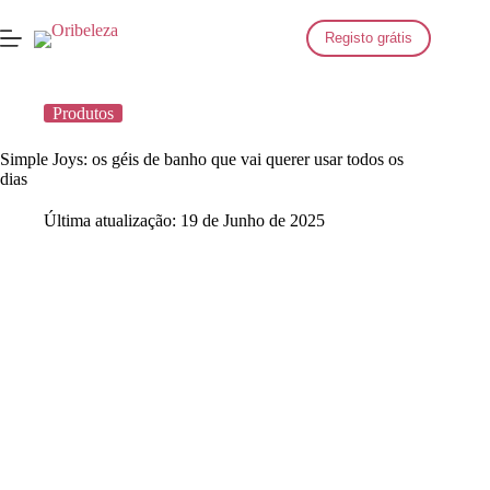
Saltar
para
Registo grátis
o
conteúdo
Produtos
Simple Joys: os géis de banho que vai querer usar todos os
dias
Última atualização:
19 de Junho de 2025