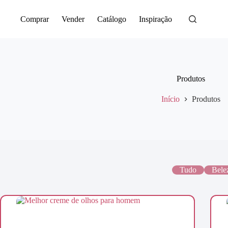
Saltar
para
Comprar
Vender
Catálogo
Inspiração
o
conteúdo
Produtos
Início
Produtos
Tudo
Bele