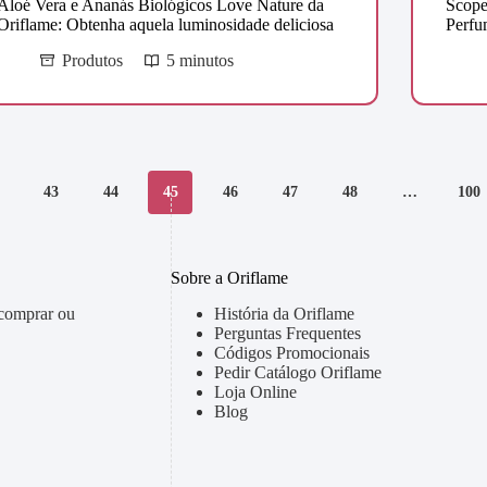
Aloé Vera e Ananás Biológicos Love Nature da
Scope
Oriflame: Obtenha aquela luminosidade deliciosa
Perfu
Produtos
5 minutos
43
44
45
46
47
48
…
100
Sobre a Oriflame
 comprar ou
História da Oriflame
Perguntas Frequentes
Códigos Promocionais
Pedir Catálogo Oriflame
Loja Online
Blog