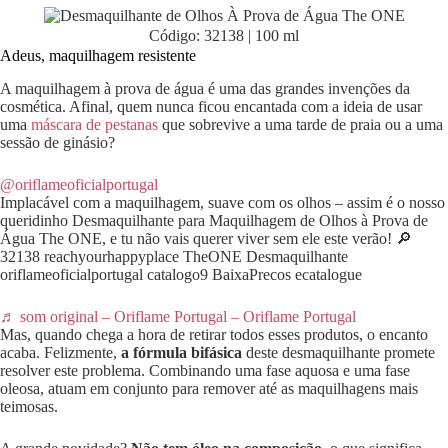
Código: 32138 | 100 ml
Adeus, maquilhagem resistente
A maquilhagem à prova de água é uma das grandes invenções da
cosmética. Afinal, quem nunca ficou encantada com a ideia de usar
uma
máscara de pestanas
que sobrevive a uma tarde de praia ou a uma
sessão de ginásio?
@oriflameoficialportugal
Implacável com a maquilhagem, suave com os olhos – assim é o nosso
queridinho Desmaquilhante para Maquilhagem de Olhos à Prova de
Água The ONE, e tu não vais querer viver sem ele este verão! 🔎
32138 reachyourhappyplace TheONE Desmaquilhante
oriflameoficialportugal catalogo9 BaixaPrecos ecatalogue
♬ som original – Oriflame Portugal – Oriflame Portugal
Mas, quando chega a hora de retirar todos esses produtos, o encanto
acaba. Felizmente,
a fórmula bifásica
deste desmaquilhante promete
resolver este problema. Combinando uma fase aquosa e uma fase
oleosa, atuam em conjunto para remover até as maquilhagens mais
teimosas.