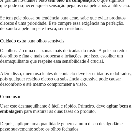
A grande novidade?
Não tem óleo na composição
, o que significa
que pode esquecer aquela sensação pegajosa na pele após a utilização.
Se tem pele oleosa ou tendência para acne, sabe que evitar produtos
oleosos é uma prioridade. Este cumpre essa exigência na perfeição,
deixando a pele limpa e fresca, sem resíduos.
Cuidado extra para olhos sensíveis
Os olhos são uma das zonas mais delicadas do rosto. A pele ao redor
dos olhos é fina e mais propensa a irritações, por isso, escolher um
desmaquilhante que respeite essa sensibilidade é crucial.
Além disso, quem usa lentes de contacto deve ter cuidados redobrados,
pois qualquer resíduo oleoso ou substância agressiva pode causar
desconforto e até mesmo comprometer a visão.
Como usar
Usar este desmaquilhante é fácil e rápido. Primeiro, deve
agitar bem a
embalagem
para misturar as duas fases do produto.
Depois, aplique uma quantidade generosa num disco de algodão e
passe suavemente sobre os olhos fechados.