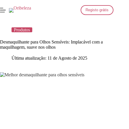
Saltar
para
Registo grátis
o
conteúdo
Produtos
Desmaquilhante para Olhos Sensíveis: Implacável com a
maquilhagem, suave nos olhos
Última atualização:
11 de Agosto de 2025