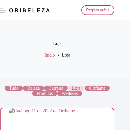
Saltar
para
Registo grátis
o
conteúdo
Loja
Início
Loja
Tudo
Beleza
Carreira
Loja
Oriflame
Produtos
Wellness