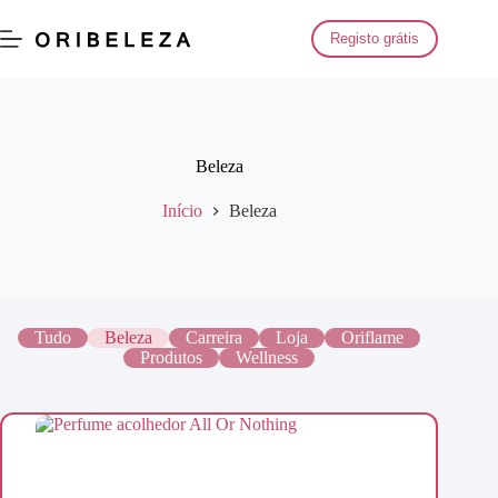
Saltar
para
Registo grátis
o
conteúdo
Beleza
Início
Beleza
Tudo
Beleza
Carreira
Loja
Oriflame
Produtos
Wellness