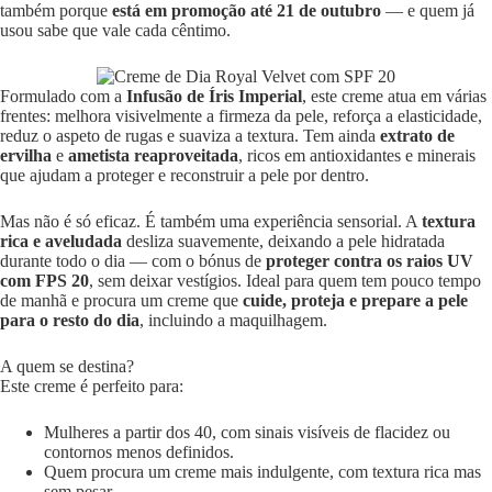
também porque
está em promoção até 21 de outubro
— e quem já
usou sabe que vale cada cêntimo.
Formulado com a
Infusão de Íris Imperial
, este creme atua em várias
frentes: melhora visivelmente a firmeza da pele, reforça a elasticidade,
reduz o aspeto de rugas e suaviza a textura. Tem ainda
extrato de
ervilha
e
ametista reaproveitada
, ricos em antioxidantes e minerais
que ajudam a proteger e reconstruir a pele por dentro.
Mas não é só eficaz. É também uma experiência sensorial. A
textura
rica e aveludada
desliza suavemente, deixando a pele hidratada
durante todo o dia — com o bónus de
proteger contra os raios UV
com FPS 20
, sem deixar vestígios. Ideal para quem tem pouco tempo
de manhã e procura um creme que
cuide, proteja e prepare a pele
para o resto do dia
, incluindo a maquilhagem.
A quem se destina?
Este creme é perfeito para:
Mulheres a partir dos 40, com sinais visíveis de flacidez ou
contornos menos definidos.
Quem procura um creme mais indulgente, com textura rica mas
sem pesar.