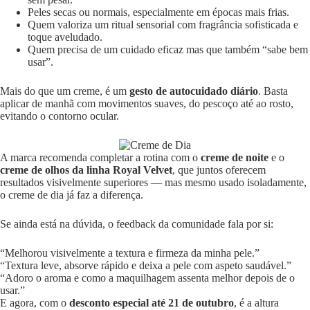
Peles secas ou normais, especialmente em épocas mais frias.
Quem valoriza um ritual sensorial com fragrância sofisticada e
toque aveludado.
Quem precisa de um cuidado eficaz mas que também “sabe bem
usar”.
Mais do que um creme, é um
gesto de autocuidado diário
. Basta
aplicar de manhã com movimentos suaves, do pescoço até ao rosto,
evitando o contorno ocular.
A marca recomenda completar a rotina com o
creme de noite
e o
creme de olhos da linha Royal Velvet
, que juntos oferecem
resultados visivelmente superiores — mas mesmo usado isoladamente,
o creme de dia já faz a diferença.
Se ainda está na dúvida, o feedback da comunidade fala por si:
“Melhorou visivelmente a textura e firmeza da minha pele.”
“Textura leve, absorve rápido e deixa a pele com aspeto saudável.”
“Adoro o aroma e como a maquilhagem assenta melhor depois de o
usar.”
E agora, com o
desconto especial até 21 de outubro
, é a altura