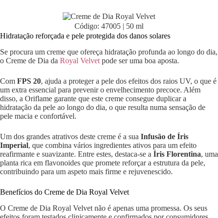
Código: 47005 | 50 ml
Hidratação reforçada e pele protegida dos danos solares
Se procura um creme que ofereça hidratação profunda ao longo do dia,
o Creme de Dia da
Royal Velvet
pode ser uma boa aposta.
Com
FPS 20
, ajuda a proteger a pele dos efeitos dos raios UV, o que é
um extra essencial para prevenir o envelhecimento precoce. Além
disso, a Oriflame garante que este creme consegue duplicar a
hidratação da pele ao longo do dia, o que resulta numa sensação de
pele macia e confortável.
Um dos grandes atrativos deste creme é a sua
Infusão de Íris
Imperial
, que combina vários ingredientes ativos para um efeito
reafirmante e suavizante. Entre estes, destaca-se a
Íris Florentina
, uma
planta rica em flavonoides que promete reforçar a estrutura da pele,
contribuindo para um aspeto mais firme e rejuvenescido.
Benefícios do Creme de Dia Royal Velvet
O Creme de Dia Royal Velvet não é apenas uma promessa. Os seus
efeitos foram testados clinicamente e confirmados por consumidores,