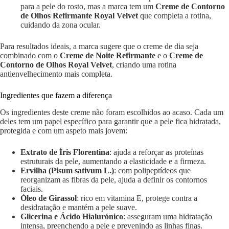
para a pele do rosto, mas a marca tem um
Creme de Contorno
de Olhos Refirmante Royal Velvet
que completa a rotina,
cuidando da zona ocular.
Para resultados ideais, a marca sugere que o creme de dia seja
combinado com o
Creme de Noite Refirmante
e o
Creme de
Contorno de Olhos Royal Velvet
, criando uma rotina
antienvelhecimento mais completa.
Ingredientes que fazem a diferença
Os ingredientes deste creme não foram escolhidos ao acaso. Cada um
deles tem um papel específico para garantir que a pele fica hidratada,
protegida e com um aspeto mais jovem:
Extrato de Íris Florentina
: ajuda a reforçar as proteínas
estruturais da pele, aumentando a elasticidade e a firmeza.
Ervilha (Pisum sativum L.)
: com polipeptídeos que
reorganizam as fibras da pele, ajuda a definir os contornos
faciais.
Óleo de Girassol
: rico em vitamina E, protege contra a
desidratação e mantém a pele suave.
Glicerina e Ácido Hialurónico
: asseguram uma hidratação
intensa, preenchendo a pele e prevenindo as linhas finas.