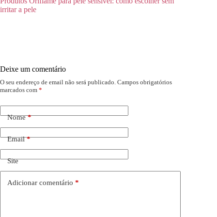
Produtos Oriflame para pele sensível: como escolher sem
irritar a pele
Deixe um comentário
O seu endereço de email não será publicado.
Campos obrigatórios
marcados com
*
Nome
*
Email
*
Site
Adicionar comentário
*