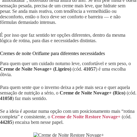
“almofadada”, sobretudo nesta altura do ano. Se tem pele mista e odeia
sensação pesada, precisa de um creme mais leve, que hidrate sem
pesar. Se anda mais reativa, com tendência a vermelhidão ou
desconforto, então o foco deve ser conforto e barreira — e não
fórmulas demasiado intensas.
É por isso que faz sentido ter opções diferentes, dentro da mesma
lógica de rotina, para dias e necessidades distintas.
Cremes de noite Oriflame para diferentes necessidades
Para quem quer um cuidado noturno leve, confortável e sem peso, o
Creme de Noite Novage+ (Ligeiro)
(cód.
41057
) é uma escolha
óbvia.
Para quem sente que o inverno deixa a pele mais seca e quer aquela
sensação de nutrição a sério, o
Creme de Noite Novage+ (Rico)
(cód.
41058
) faz mais sentido.
Se a ideia é apostar numa opção com um posicionamento mais “rotina
completa” e consistente, o
Creme de Noite
Restore Novage+
(cód.
44285
) encaixa bem nesse papel.