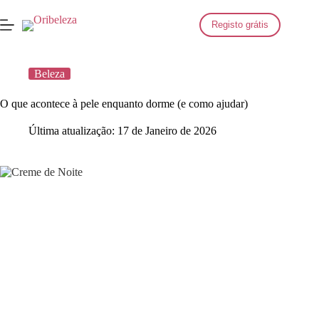
Saltar
para
Registo grátis
o
conteúdo
Beleza
O que acontece à pele enquanto dorme (e como ajudar)
Última atualização:
17 de Janeiro de 2026