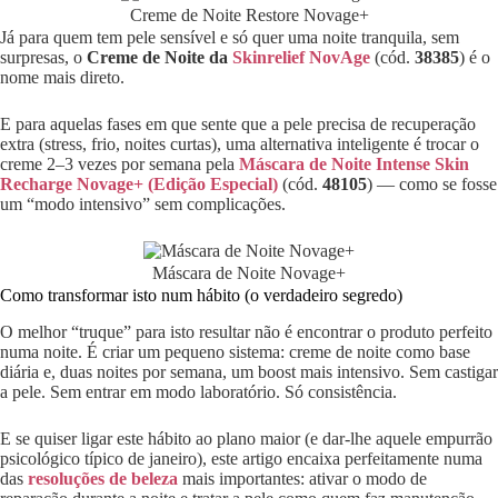
Creme de Noite Restore Novage+
Já para quem tem pele sensível e só quer uma noite tranquila, sem
surpresas, o
Creme de Noite da
Skinrelief NovAge
(cód.
38385
) é o
nome mais direto.
E para aquelas fases em que sente que a pele precisa de recuperação
extra (stress, frio, noites curtas), uma alternativa inteligente é trocar o
creme 2–3 vezes por semana pela
Máscara de Noite Intense Skin
Recharge Novage+ (Edição Especial)
(cód.
48105
) — como se fosse
um “modo intensivo” sem complicações.
Máscara de Noite Novage+
Como transformar isto num hábito (o verdadeiro segredo)
O melhor “truque” para isto resultar não é encontrar o produto perfeito
numa noite. É criar um pequeno sistema: creme de noite como base
diária e, duas noites por semana, um boost mais intensivo. Sem castigar
a pele. Sem entrar em modo laboratório. Só consistência.
E se quiser ligar este hábito ao plano maior (e dar-lhe aquele empurrão
psicológico típico de janeiro), este artigo encaixa perfeitamente numa
das
resoluções de beleza
mais importantes: ativar o modo de