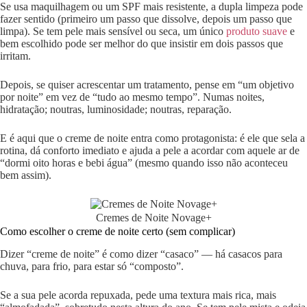
Se usa maquilhagem ou um SPF mais resistente, a dupla limpeza pode
fazer sentido (primeiro um passo que dissolve, depois um passo que
limpa). Se tem pele mais sensível ou seca, um único
produto suave
e
bem escolhido pode ser melhor do que insistir em dois passos que
irritam.
Depois, se quiser acrescentar um tratamento, pense em “um objetivo
por noite” em vez de “tudo ao mesmo tempo”. Numas noites,
hidratação; noutras, luminosidade; noutras, reparação.
E é aqui que o creme de noite entra como protagonista: é ele que sela a
rotina, dá conforto imediato e ajuda a pele a acordar com aquele ar de
“dormi oito horas e bebi água” (mesmo quando isso não aconteceu
bem assim).
Cremes de Noite Novage+
Como escolher o creme de noite certo (sem complicar)
Dizer “creme de noite” é como dizer “casaco” — há casacos para
chuva, para frio, para estar só “composto”.
Se a sua pele acorda repuxada, pede uma textura mais rica, mais