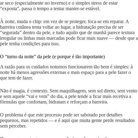
ar seco (especialmente no inverno) e o simples stress de estar
“exposta”, passa o tempo a tentar manter-se estável.
À noite, muda o chip: em vez de se proteger, foca-se em reparar. A
barreira cutânea tenta voltar ao lugar, a hidratação precisa de ser
“segurada” dentro da pele, e tudo aquilo que de manhã parece textura
irregular ou linhas mais marcadas pode ficar mais suave — desde que a
pele tenha condições para isso.
O “turno da noite” da pele (e porque é tão importante)
A razão para os cuidados noturnos funcionarem tão bem é simples: à
noite há menos agressões externas e mais espaço para a pele fazer o
que tem de fazer.
Não é magia, é contexto. Sem maquilhagem, sem sol direto, sem vento
e sem aquele “vai e vem” do dia, a pele tende a ficar mais recetiva a
fórmulas que confortam, hidratam e reforçam a barreira.
O problema é que este processo pode ser sabotado por detalhes
pequenos, mas repetidos — e é aqui que muita gente perde resultados
sem perceber.