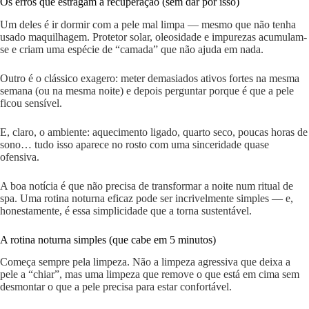
Os erros que estragam a recuperação (sem dar por isso)
Um deles é ir dormir com a pele mal limpa — mesmo que não tenha
usado maquilhagem. Protetor solar, oleosidade e impurezas acumulam-
se e criam uma espécie de “camada” que não ajuda em nada.
Outro é o clássico exagero: meter demasiados ativos fortes na mesma
semana (ou na mesma noite) e depois perguntar porque é que a pele
ficou sensível.
E, claro, o ambiente: aquecimento ligado, quarto seco, poucas horas de
sono… tudo isso aparece no rosto com uma sinceridade quase
ofensiva.
A boa notícia é que não precisa de transformar a noite num ritual de
spa. Uma rotina noturna eficaz pode ser incrivelmente simples — e,
honestamente, é essa simplicidade que a torna sustentável.
A rotina noturna simples (que cabe em 5 minutos)
Começa sempre pela limpeza. Não a limpeza agressiva que deixa a
pele a “chiar”, mas uma limpeza que remove o que está em cima sem
desmontar o que a pele precisa para estar confortável.