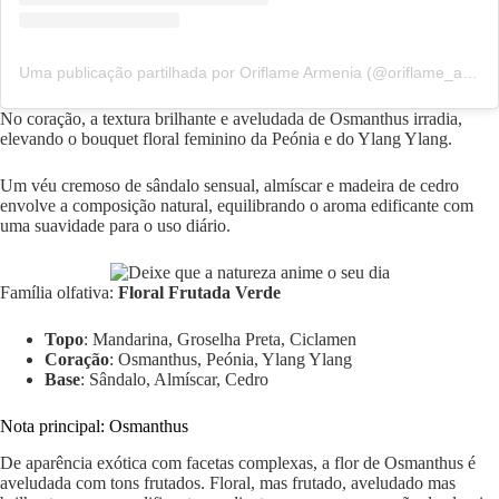
Uma publicação partilhada por Oriflame Armenia (@oriflame_am_official)
No coração, a textura brilhante e aveludada de Osmanthus irradia,
elevando o bouquet floral feminino da Peónia e do Ylang Ylang.
Um véu cremoso de sândalo sensual, almíscar e madeira de cedro
envolve a composição natural, equilibrando o aroma edificante com
uma suavidade para o uso diário.
Família olfativa:
Floral Frutada Verde
Topo
: Mandarina, Groselha Preta, Ciclamen
Coração
: Osmanthus, Peónia, Ylang Ylang
Base
: Sândalo, Almíscar, Cedro
Nota principal: Osmanthus
De aparência exótica com facetas complexas, a flor de Osmanthus é
aveludada com tons frutados. Floral, mas frutado, aveludado mas