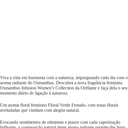
Viva a vida em harmonia com a natureza, impregnando cada dia com o
aroma radiante do Osmanthus. Descubra a nova fragrância feminina
Osmanthus Infusion Women’s Collection da Oriflame e faça dela o seu
momento diário de ligação à natureza.
Um aroma floral feminino Floral Verde Frutado, com notas florais
aveludadas que cintilam com alegria natural.
Evocando sentimentos de otimismo e prazer com cada vaporização
brilhante, a composição natural deste aroma radiante permite-lhe ligar-