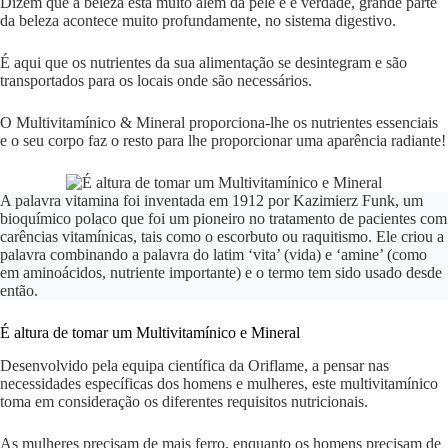
Dizem que a beleza está muito além da pele e é verdade, grande parte
da beleza acontece muito profundamente, no sistema digestivo.
É aqui que os nutrientes da sua alimentação se desintegram e são
transportados para os locais onde são necessários.
O Multivitamínico & Mineral proporciona-lhe os nutrientes essenciais
e o seu corpo faz o resto para lhe proporcionar uma aparência radiante!
A palavra vitamina foi inventada em 1912 por Kazimierz Funk, um
bioquímico polaco que foi um pioneiro no tratamento de pacientes com
carências vitamínicas, tais como o escorbuto ou raquitismo. Ele criou a
palavra combinando a palavra do latim ‘vita’ (vida) e ‘amine’ (como
em aminoácidos, nutriente importante) e o termo tem sido usado desde
então.
É altura de tomar um Multivitamínico e Mineral
Desenvolvido pela equipa científica da Oriflame, a pensar nas
necessidades específicas dos homens e mulheres, este multivitamínico
toma em consideração os diferentes requisitos nutricionais.
As mulheres precisam de mais ferro, enquanto os homens precisam de