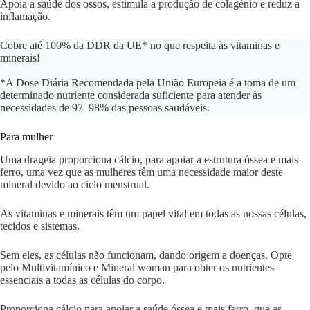
Apoia a saúde dos ossos, estimula a produção de colagénio e reduz a
inflamação.
Cobre até 100% da DDR da UE* no que respeita às vitaminas e
minerais!
*A Dose Diária Recomendada pela União Europeia é a toma de um
determinado nutriente considerada suficiente para atender às
necessidades de 97–98% das pessoas saudáveis.
Para mulher
Uma drageia proporciona cálcio, para apoiar a estrutura óssea e mais
ferro, uma vez que as mulheres têm uma necessidade maior deste
mineral devido ao ciclo menstrual.
As vitaminas e minerais têm um papel vital em todas as nossas células,
tecidos e sistemas.
Sem eles, as células não funcionam, dando origem a doenças. Opte
pelo Multivitamínico e Mineral woman para obter os nutrientes
essenciais a todas as células do corpo.
Proporciona cálcio para apoiar a saúde óssea e mais ferro, que as