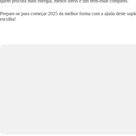
quem procura mais energia, menos stress e um bem-estar completo.
Prepare-se para começar 2025 da melhor forma com a ajuda deste suple
escolha!