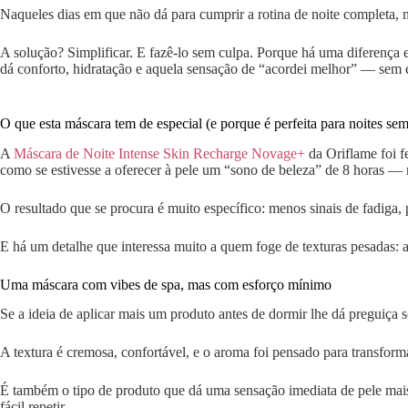
Naqueles dias em que não dá para cumprir a rotina de noite completa, n
A solução? Simplificar. E fazê-lo sem culpa. Porque há uma diferença 
dá conforto, hidratação e aquela sensação de “acordei melhor” — sem 
O que esta máscara tem de especial (e porque é perfeita para noites se
A
Máscara de Noite Intense Skin Recharge Novage+
da Oriflame foi f
como se estivesse a oferecer à pele um “sono de beleza” de 8 horas —
O resultado que se procura é muito específico: menos sinais de fadiga,
E há um detalhe que interessa muito a quem foge de texturas pesadas:
Uma máscara com vibes de spa, mas com esforço mínimo
Se a ideia de aplicar mais um produto antes de dormir lhe dá preguiça só
A textura é cremosa, confortável, e o aroma foi pensado para transfor
É também o tipo de produto que dá uma sensação imediata de pele mais
fácil repetir.