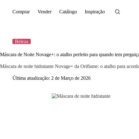
Saltar
para
Comprar
Vender
Catálogo
Inspiração
o
conteúdo
Beleza
Máscara de Noite Novage+: o atalho perfeito para quando tem preguiça 
Máscara de noite hidratante Novage+ da Oriflame: o atalho para acorda
Última atualização:
2 de Março de 2026