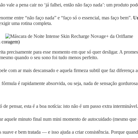
ão vale a pena cair no ‘já falhei, então não faço nada’: um produto pod
enorme entre “não faço nada” e “faço só o essencial, mas faço bem”.
Um
exigir uma rotina completa.
m coragem)
eita precisamente para esse momento em que só quer desligar. A promess
 mesmo quando o seu sono foi tudo menos perfeito.
 pele com ar mais descansado e aquela firmeza subtil que faz diferença
 a fórmula é rapidamente absorvida, ou seja, nada de sensação gorduro
 de pensar, esta é a boa notícia: isto não é um passo extra interminável
mar aquele minuto final num mini momento de autocuidado (mesmo que es
 suave e bem tratada — e isso ajuda a criar consistência. Porque quan