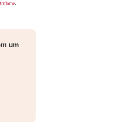
riflame
.
com um