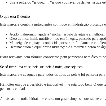
Use a regra do “já que…”: “já que vou lavar os dentes, já que es
O que está lá dentro
Esta máscara combina ingredientes com foco em hidratação profunda e n
Ácido hialurónico: ajuda a “encher” a pele de água e a melhorar 
Óleo de Inca Inchi: nutritivo, rico em ómegas, pensado para apoia
Manteiga de cupuaçu: conhecida por ser profundamente emolient
Betaína: ajuda a equilibrar a hidratação e a reduzir a perda de á
Extra relevante: tem fórmula consciente (sem parabenos nem óleo mine
Se só fizer uma coisa pela sua pele à noite, que seja isto
Esta máscara é adequada para todos os tipos de pele e foi pensada para 
Há noites em que a perfeição é impossível — e está tudo bem. O que f
pele mais cuidada.
A máscara de noite hidratante é isso: um gesto simples, consistente e r