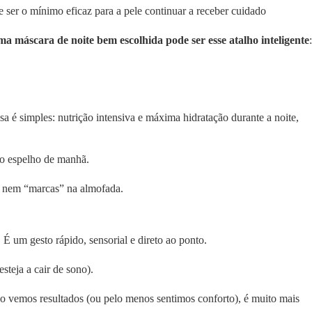
e ser o mínimo eficaz para a pele continuar a receber cuidado
a máscara de noite bem escolhida pode ser esse atalho inteligente
:
a é simples: nutrição intensiva e máxima hidratação durante a noite,
 ao espelho de manhã.
sa nem “marcas” na almofada.
. É um gesto rápido, sensorial e direto ao ponto.
teja a cair de sono).
do vemos resultados (ou pelo menos sentimos conforto), é muito mais