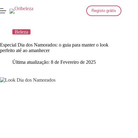
Saltar
para
Registo grátis
o
conteúdo
Beleza
Especial Dia dos Namorados: o guia para manter o look
perfeito até ao amanhecer
Última atualização:
8 de Fevereiro de 2025