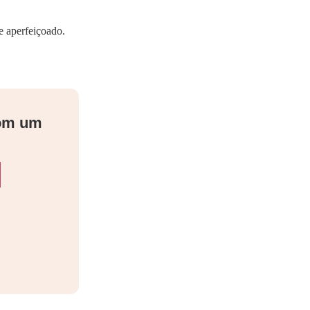
e aperfeiçoado.
com um